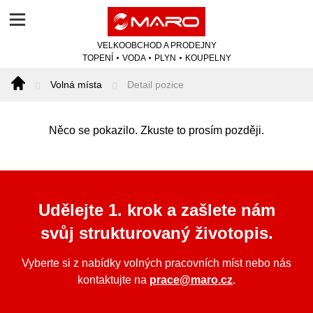
VELKOOBCHOD A PRODEJNY
TOPENÍ
VODA
PLYN
KOUPELNY
Volná místa
Detail pozice
Něco se pokazilo. Zkuste to prosím později.
Udělejte
1. krok
a zašlete nám
svůj strukturovaný životopis.
Vyberte si z nabídky volných pracovních míst nebo nás
kontaktujte na
prace@maro.cz
.